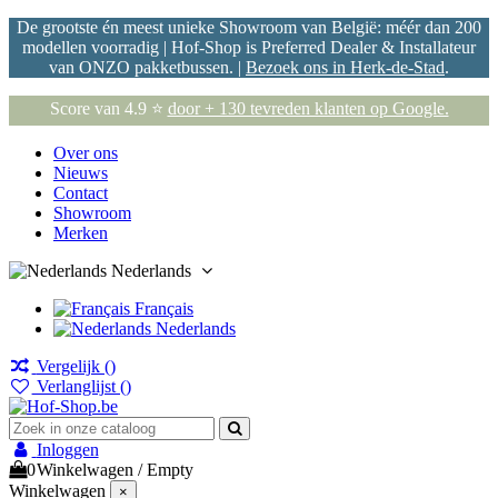
De grootste én meest unieke Showroom van België: méér dan 200
modellen voorradig | Hof-Shop is Preferred Dealer & Installateur
van ONZO pakketbussen. |
Bezoek ons in Herk-de-Stad
.
Score van 4.9 ⭐
door + 130 tevreden klanten op Google.
Over ons
Nieuws
Contact
Showroom
Merken
Nederlands
Français
Nederlands
Vergelijk (
)
Verlanglijst (
)
Inloggen
0
Winkelwagen
/
Empty
Winkelwagen
×