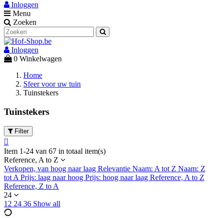
Inloggen
Menu
Zoeken
Inloggen
0
Winkelwagen
Home
Sfeer voor uw tuin
Tuinstekers
Tuinstekers
Filter
Item 1-24 van 67 in totaal item(s)
Reference, A to Z
Verkopen, van hoog naar laag
Relevantie
Naam: A tot Z
Naam: Z
tot A
Prijs: laag naar hoog
Prijs: hoog naar laag
Reference, A to Z
Reference, Z to A
24
12
24
36
Show all