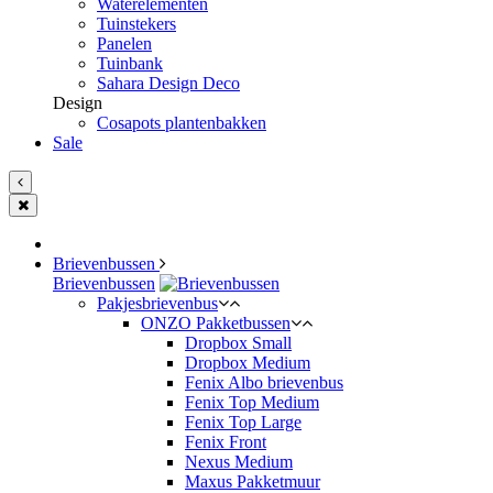
Waterelementen
Tuinstekers
Panelen
Tuinbank
Sahara Design Deco
Design
Cosapots plantenbakken
Sale
Brievenbussen
Brievenbussen
Pakjesbrievenbus
ONZO Pakketbussen
Dropbox Small
Dropbox Medium
Fenix Albo brievenbus
Fenix Top Medium
Fenix Top Large
Fenix Front
Nexus Medium
Maxus Pakketmuur