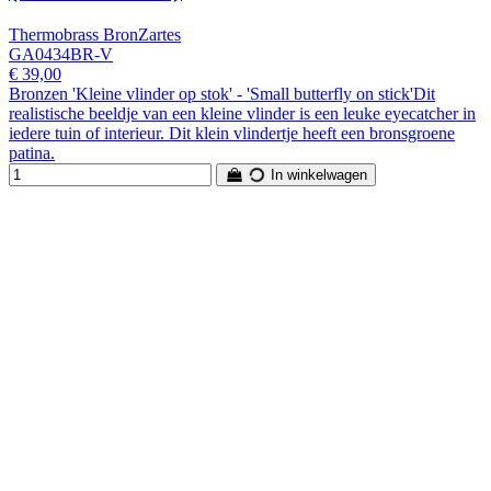
Thermobrass BronZartes
GA0434BR-V
€ 39,00
Bronzen 'Kleine vlinder op stok' - 'Small butterfly on stick'Dit
realistische beeldje van een kleine vlinder is een leuke eyecatcher in
iedere tuin of interieur. Dit klein vlindertje heeft een bronsgroene
patina.
In winkelwagen