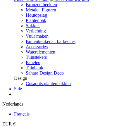
Bronzen beelden
Metalen Figuren
Houtopslag
Plantenbak
Sokkels
Verlichting
Vuur maken
Buitenkeukens - barbecues
Accessories
Waterelementen
Tuinstekers
Panelen
Tuinbank
Sahara Design Deco
Design
Cosapots plantenbakken
Sale
Nederlands
Français
EUR €