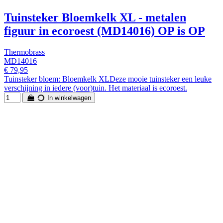
Tuinsteker Bloemkelk XL - metalen
figuur in ecoroest (MD14016) OP is OP
Thermobrass
MD14016
€ 79,95
Tuinsteker bloem: Bloemkelk XLDeze mooie tuinsteker een leuke
verschijning in iedere (voor)tuin. Het materiaal is ecoroest.
In winkelwagen