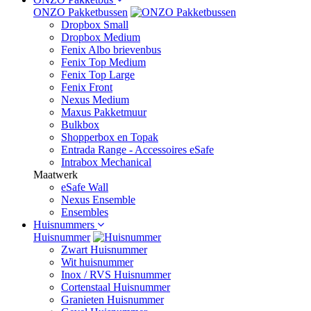
ONZO Pakketbussen
Dropbox Small
Dropbox Medium
Fenix Albo brievenbus
Fenix Top Medium
Fenix Top Large
Fenix Front
Nexus Medium
Maxus Pakketmuur
Bulkbox
Shopperbox en Topak
Entrada Range - Accessoires eSafe
Intrabox Mechanical
Maatwerk
eSafe Wall
Nexus Ensemble
Ensembles
Huisnummers
Huisnummer
Zwart Huisnummer
Wit huisnummer
Inox / RVS Huisnummer
Cortenstaal Huisnummer
Granieten Huisnummer