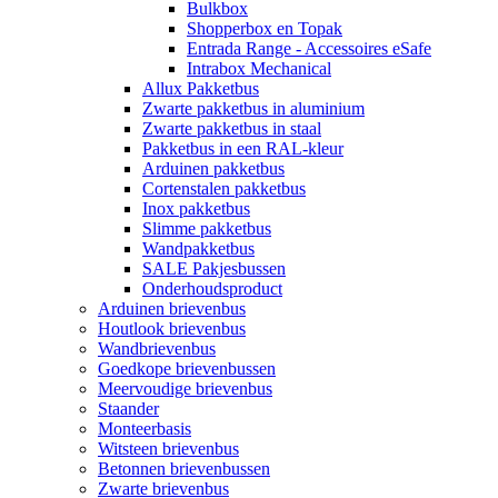
Bulkbox
Shopperbox en Topak
Entrada Range - Accessoires eSafe
Intrabox Mechanical
Allux Pakketbus
Zwarte pakketbus in aluminium
Zwarte pakketbus in staal
Pakketbus in een RAL-kleur
Arduinen pakketbus
Cortenstalen pakketbus
Inox pakketbus
Slimme pakketbus
Wandpakketbus
SALE Pakjesbussen
Onderhoudsproduct
Arduinen brievenbus
Houtlook brievenbus
Wandbrievenbus
Goedkope brievenbussen
Meervoudige brievenbus
Staander
Monteerbasis
Witsteen brievenbus
Betonnen brievenbussen
Zwarte brievenbus