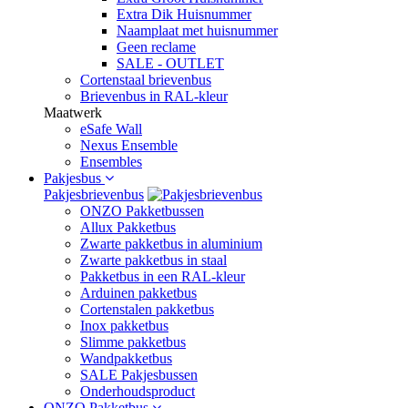
Extra Dik Huisnummer
Naamplaat met huisnummer
Geen reclame
SALE - OUTLET
Cortenstaal brievenbus
Brievenbus in RAL-kleur
Maatwerk
eSafe Wall
Nexus Ensemble
Ensembles
Pakjesbus
Pakjesbrievenbus
ONZO Pakketbussen
Allux Pakketbus
Zwarte pakketbus in aluminium
Zwarte pakketbus in staal
Pakketbus in een RAL-kleur
Arduinen pakketbus
Cortenstalen pakketbus
Inox pakketbus
Slimme pakketbus
Wandpakketbus
SALE Pakjesbussen
Onderhoudsproduct
ONZO Pakketbus