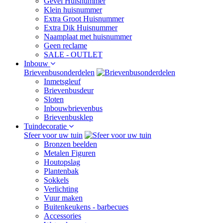
Gevel Huisnummer
Klein huisnummer
Extra Groot Huisnummer
Extra Dik Huisnummer
Naamplaat met huisnummer
Geen reclame
SALE - OUTLET
Inbouw
Brievenbusonderdelen
Inmetsgleuf
Brievenbusdeur
Sloten
Inbouwbrievenbus
Brievenbusklep
Tuindecoratie
Sfeer voor uw tuin
Bronzen beelden
Metalen Figuren
Houtopslag
Plantenbak
Sokkels
Verlichting
Vuur maken
Buitenkeukens - barbecues
Accessories