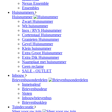
Nexus Ensemble
Ensembles
Huisnummers
Huisnummer
Zwart Huisnummer
Wit huisnummer
Inox / RVS Huisnummer
Cortenstaal Huisnummer
Granieten Huisnummer
Gevel Huisnummer
Klein huisnummer
Extra Groot Huisnummer
Extra Dik Huisnummer
Naamplaat met huisnummer
Geen reclame
SALE - OUTLET
Inbouw
Brievenbusonderdelen
Inmetsgleuf
Brievenbusdeur
Sloten
Inbouwbrievenbus
Brievenbusklep
Tuindecoratie
Sfeer voor uw tuin