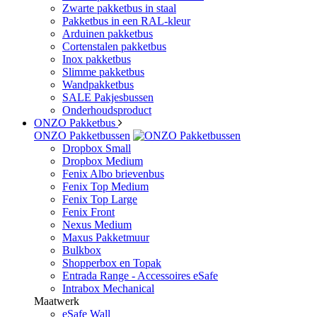
Zwarte pakketbus in staal
Pakketbus in een RAL-kleur
Arduinen pakketbus
Cortenstalen pakketbus
Inox pakketbus
Slimme pakketbus
Wandpakketbus
SALE Pakjesbussen
Onderhoudsproduct
ONZO Pakketbus
ONZO Pakketbussen
Dropbox Small
Dropbox Medium
Fenix Albo brievenbus
Fenix Top Medium
Fenix Top Large
Fenix Front
Nexus Medium
Maxus Pakketmuur
Bulkbox
Shopperbox en Topak
Entrada Range - Accessoires eSafe
Intrabox Mechanical
Maatwerk
eSafe Wall