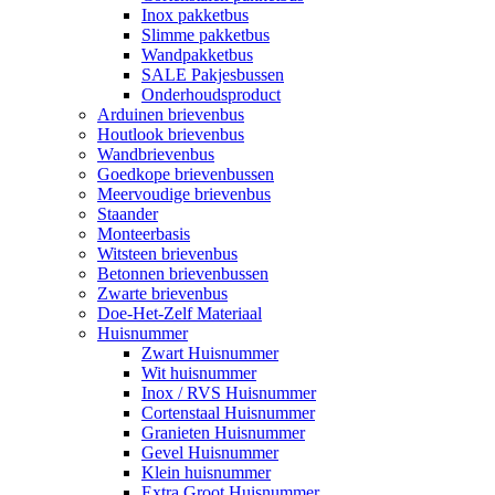
Inox pakketbus
Slimme pakketbus
Wandpakketbus
SALE Pakjesbussen
Onderhoudsproduct
Arduinen brievenbus
Houtlook brievenbus
Wandbrievenbus
Goedkope brievenbussen
Meervoudige brievenbus
Staander
Monteerbasis
Witsteen brievenbus
Betonnen brievenbussen
Zwarte brievenbus
Doe-Het-Zelf Materiaal
Huisnummer
Zwart Huisnummer
Wit huisnummer
Inox / RVS Huisnummer
Cortenstaal Huisnummer
Granieten Huisnummer
Gevel Huisnummer
Klein huisnummer
Extra Groot Huisnummer