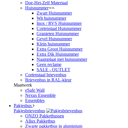
Doe-Het-Zelf Materiaal
Huisnummer
Zwart Huisnummer
Wit huisnummer
Inox / RVS Huisnummer
Cortenstaal Huisnummer
Granieten Huisnummer
Gevel Huisnummer
Klein huisnummer
Extra Groot Huisnummer
Extra Dik Huisnummer
Naamplaat met huisnummer
Geen reclame
SALE - OUTLET
Cortenstaal brievenbus
Brievenbus in RAL-kleur
Maatwerk
eSafe Wall
Nexus Ensemble
Ensembles
Pakjesbus
Pakjesbrievenbus
ONZO Pakketbussen
Allux Pakketbus
Zwarte pakketbus in aluminium