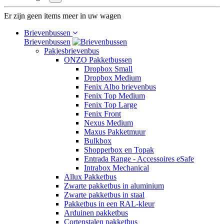
Er zijn geen items meer in uw wagen
Brievenbussen
Brievenbussen
Pakjesbrievenbus
ONZO Pakketbussen
Dropbox Small
Dropbox Medium
Fenix Albo brievenbus
Fenix Top Medium
Fenix Top Large
Fenix Front
Nexus Medium
Maxus Pakketmuur
Bulkbox
Shopperbox en Topak
Entrada Range - Accessoires eSafe
Intrabox Mechanical
Allux Pakketbus
Zwarte pakketbus in aluminium
Zwarte pakketbus in staal
Pakketbus in een RAL-kleur
Arduinen pakketbus
Cortenstalen pakketbus